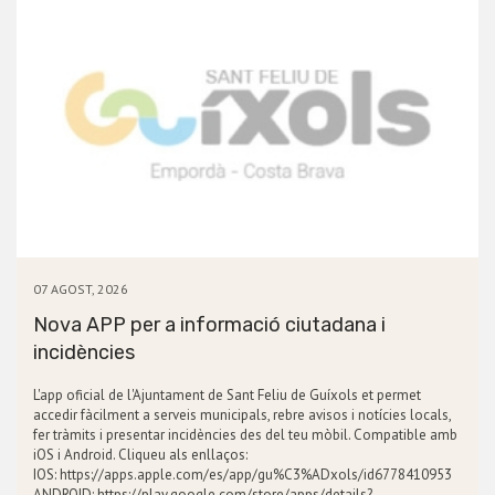
07 AGOST, 2026
Nova APP per a informació ciutadana i
incidències
L'app oficial de l'Ajuntament de Sant Feliu de Guíxols et permet
accedir fàcilment a serveis municipals, rebre avisos i notícies locals,
fer tràmits i presentar incidències des del teu mòbil. Compatible amb
iOS i Android. Cliqueu als enllaços:
IOS: https://apps.apple.com/es/app/gu%C3%ADxols/id6778410953
ANDROID: https://play.google.com/store/apps/details?