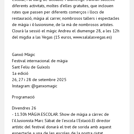
diferents activitats, moltes d'elles gratuïtes, que inclouen
rutes que passen per diferents comerços i llocs de
restauració, màgia al carrer, nombrosos tallers i espectacles
de màgia i il·lusionisme, de la mà de nombrosos artistes.
Clourà la sessió el màgic Andreu el diumenge 28, a les 12h
del migdia a las Vegas (15 euros, www.salalasvegas.es)
Ganxó Màgic
Festival internacional de màgia
Sant Feliu de Guíxols
1a edició
26, 27 i 28 de setembre 2025
Instagram: @ganxomagic
Programació
Divendres 26
- 11.30h MÀGIA ESCOLAR. Show de màgia a càrrec de
l’il.lusionista Marc Sàbat de l’escola l’Estació.El director
artístic del festival donarà el tret de sorida amb aquest
espectacle a una de les escoles de la nostra ciutat.