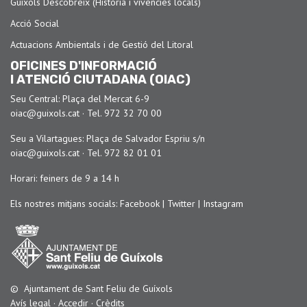
Guíxols Descobreix (Història i vivències locals)
Acció Social
Actuacions Ambientals i de Gestió del Litoral
OFICINES D'INFORMACIÓ
I ATENCIÓ CIUTADANA (OIAC)
Seu Central: Plaça del Mercat 6-9
oiac@guixols.cat
· Tel.
972 32 70 00
Seu a Vilartagues: Plaça de Salvador Espriu s/n
oiac@guixols.cat
· Tel.
972 82 01 01
Horari: feiners de 9 a 14 h
Els nostres mitjans socials:
Facebook
|
Twitter
|
Instagram
© Ajuntament de Sant Feliu de Guíxols
Avís legal
·
Accedir
·
Crèdits