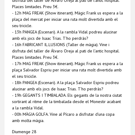
disfruta del taller de Álvaro Oreja al pati de l’antic hospital.
Places limitades. Preu 3€.
- 12h MAG FREAK (Show itinerant). Màgic Frank us espera a la
plaça del mercat per iniciar una ruta molt divertida amb el
seu tricicle.
- 13h PANGEA (Escenari). A la rambla Vidal podreu alucinar
amb els jocs de Isaac Trias. T’ho perdràs?
- 16h FABRICANT IL.LUSIONS (Taller de màgia). Vine i
disfruta del taller de Álvaro Oreja al pati de l’antic hospital.
Places limitades. Preu 3€.
- 17h MAG FREAK (Show itinerant). Màgic Frank us espera a la
plaça Salvador Espriu per iniciar una ruta molt divertida amb
el seu tricicle.
- 18h PANGEA (Escenari). A la plaça Salvador Espriu podreu
alucinar amb els jocs de Isaac Trias. T’ho perdràs?
- 19h GEGANTS I TIMBALADA. Els gegants de la nostra ciutat
sortirant al ritme de la timbalada desde el Monestir acabant
a la rambla Vidal.
- 00h MÀGIA GOLFA. Vine al Pícaro a disfrutar d’una copa
amb molta màgia.
Diumenge 28