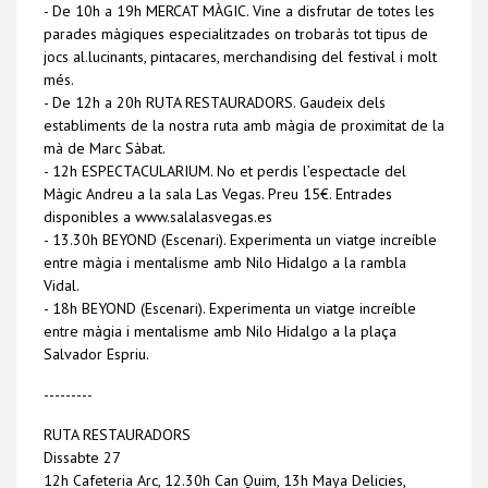
- De 10h a 19h MERCAT MÀGIC. Vine a disfrutar de totes les
parades màgiques especialitzades on trobaràs tot tipus de
jocs al.lucinants, pintacares, merchandising del festival i molt
més.
- De 12h a 20h RUTA RESTAURADORS. Gaudeix dels
establiments de la nostra ruta amb màgia de proximitat de la
mà de Marc Sàbat.
- 12h ESPECTACULARIUM. No et perdis l’espectacle del
Màgic Andreu a la sala Las Vegas. Preu 15€. Entrades
disponibles a www.salalasvegas.es
- 13.30h BEYOND (Escenari). Experimenta un viatge increíble
entre màgia i mentalisme amb Nilo Hidalgo a la rambla
Vidal.
- 18h BEYOND (Escenari). Experimenta un viatge increíble
entre màgia i mentalisme amb Nilo Hidalgo a la plaça
Salvador Espriu.
---------
RUTA RESTAURADORS
Dissabte 27
12h Cafeteria Arc, 12.30h Can Quim, 13h Maya Delicies,