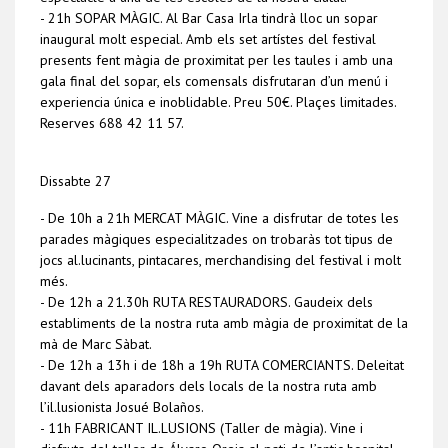
- 21h SOPAR MÀGIC. Al Bar Casa Irla tindrà lloc un sopar
inaugural molt especial. Amb els set artístes del festival
presents fent màgia de proximitat per les taules i amb una
gala final del sopar, els comensals disfrutaran d’un menú i
experiencia única e inoblidable. Preu 50€. Plaçes limitades.
Reserves 688 42 11 57.
Dissabte 27
- De 10h a 21h MERCAT MÀGIC. Vine a disfrutar de totes les
parades màgiques especialitzades on trobaràs tot tipus de
jocs al.lucinants, pintacares, merchandising del festival i molt
més.
- De 12h a 21.30h RUTA RESTAURADORS. Gaudeix dels
establiments de la nostra ruta amb màgia de proximitat de la
mà de Marc Sàbat.
- De 12h a 13h i de 18h a 19h RUTA COMERCIANTS. Deleitat
davant dels aparadors dels locals de la nostra ruta amb
l’il.lusionista Josué Bolaños.
- 11h FABRICANT IL.LUSIONS (Taller de màgia). Vine i