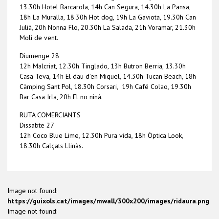
13.30h Hotel Barcarola, 14h Can Segura, 14.30h La Pansa,
18h La Muralla, 18.30h Hot dog, 19h La Gaviota, 19.30h Can
Julià, 20h Nonna Flo, 20.30h La Salada, 21h Voramar, 21.30h
Molí de vent.
Diumenge 28
12h Malcriat, 12.30h Tinglado, 13h Butron Berria, 13.30h
Casa Teva, 14h El dau d’en Miquel, 14.30h Tucan Beach, 18h
Càmping Sant Pol, 18.30h Corsari, 19h Café Colao, 19.30h
Bar Casa Irla, 20h El no niná.
RUTA COMERCIANTS
Dissabte 27
12h Coco Blue Lime, 12.30h Pura vida, 18h Òptica Look,
18.30h Calçats Llinàs.
Image not found:
https://guixols.cat/images/mwall/300x200/images/ridaura.png
Image not found: